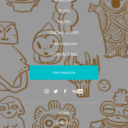
GALLERY
BLOG
NEWS
ONLINE STORE
mail magazine
CONTACT ME
mail magazine
HOME
PROFILE