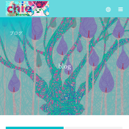
ブログ
b
l
o
g