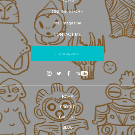
NEWS
ONLINE STORE
mail magazine
CONTACT ME
mail magazine
HOME
PROFILE
GALLERY
BLOG