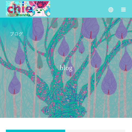
ブログ
b
l
o
g