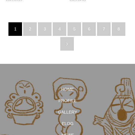
1
2
3
4
5
6
7
8
HOME
PROFILE
GALLERY
BLOG