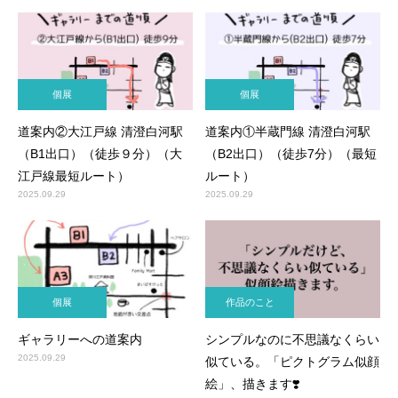
個展
個展
道案内②大江戸線 清澄白河駅
道案内①半蔵門線 清澄白河駅
（B1出口）（徒歩９分）（大
（B2出口）（徒歩7分）（最短
江戸線最短ルート）
ルート）
2025.09.29
2025.09.29
個展
作品のこと
ギャラリーへの道案内
シンプルなのに不思議なくらい
2025.09.29
似ている。「ピクトグラム似顔
絵」、描きます❣️