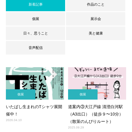
新着記事
作品のこと
個展
展示会
日々、思うこと
美と健康
音声配信
個展
個展
いたばし生まれのTシャツ展開
道案内③大江戸線 清澄白河駅
催中！
（A3出口）（徒歩９〜10分）
2026.04.10
（散策のんびりルート）
2025.09.29