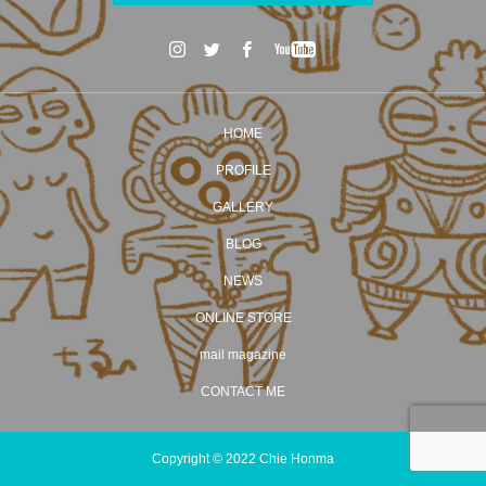
HOME
PROFILE
GALLERY
BLOG
NEWS
ONLINE STORE
mail magazine
CONTACT ME
Copyright © 2022 Chie Honma