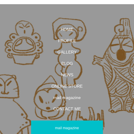
HOME
PROFILE
GALLERY
BLOG
NEWS
ONLINE STORE
mail magazine
CONTACT ME
mail magazine