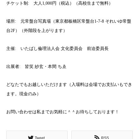
チケット制: 大人1,000円（税込）（高校生まで無料）
場所: 元常盤台写真場（東京都板橋区常盤台1-7-8 それいゆ常盤
台2F）（外階段を上がります）
主催: いたばし倫理法人会 文化委員会 前迫委員長
出展者: 皆笑 紗玄・本間 ちゑ
どなたでもお越しいただけます（入場料は会場でお支払いもでき
ます。現金のみ）
お問い合わせは私までお気軽に＾＾お待ちしております！
Tweet
RSS