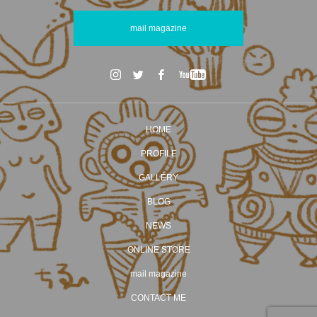
mail magazine
HOME
PROFILE
GALLERY
BLOG
NEWS
ONLINE STORE
mail magazine
CONTACT ME