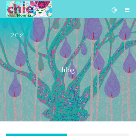
ブログ
b
l
o
g