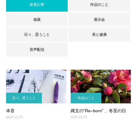
新着記事
作品のこと
個展
展示会
日々、思うこと
美と健康
音声配信
日々、思うこと
作品のこと
本音
縄文の”Re–born” 、冬至の日
2022.12.23
2022.12.22