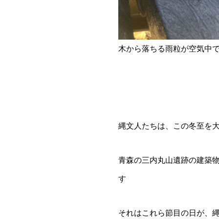
木から落ちる雨粒が空気中
縄文人たちは、この冬至を
青森の三内丸山遺跡の建築
す
それはこれら節目の日が、