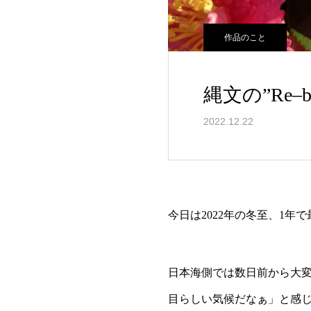
作品のこと
縄文の”Re–
2022.12.22
今日は2022年の冬至、1年
日本海側では数日前から大
目らしい気候だなぁ」と感