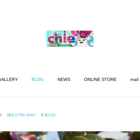
GALLERY
BLOG
NEWS
ONLINE STORE
mail
縄文の”Re–born” 、冬至の日