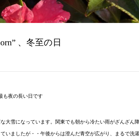
born” 、冬至の日
で最も夜の長い日です
変な大雪になっています。関東でも朝から冷たい雨がざんざん
じていましたが・・午後からは澄んだ青空が広がり、まるで洗