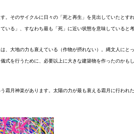
返す。そのサイクルに日々の「死と再生」を見出していたとす
っている」、すなわち最も「死」に近い状態を意味していると
とは、大地の力も衰えている（作物が摂れない）。縄文人にと
る儀式を行うために、必要以上に大きな建築物を作ったのかも
いう霜月神楽があります。太陽の力が最も衰える霜月に行われ