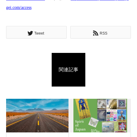
gei.c
om/access
Tweet
RSS
関連記事