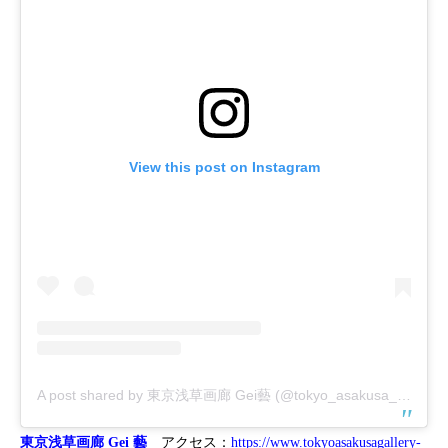
View this post on Instagram
A post shared by 東京浅草画廊 Gei藝 (@tokyo_asakusa_gallery_gei)
東京浅草画廊 Gei 藝
アクセス：
https://www.tokyoasakusagallery-