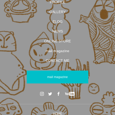
PROFILE
GALLERY
BLOG
NEWS
ONLINE STORE
mail magazine
CONTACT ME
mail magazine
HOME