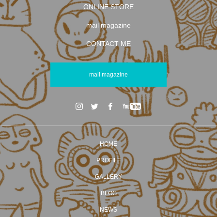
ONLINE STORE
mail magazine
CONTACT ME
mail magazine
HOME
PROFILE
GALLERY
BLOG
NEWS