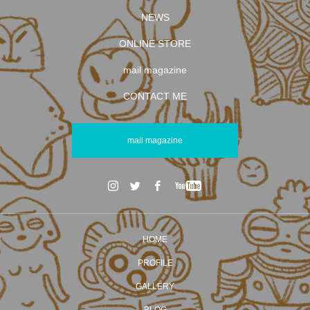
NEWS
ONLINE STORE
mail magazine
CONTACT ME
mail magazine
HOME
PROFILE
GALLERY
BLOG