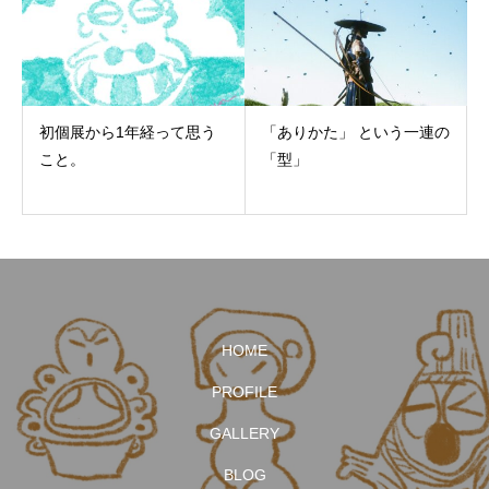
初個展から1年経って思う
「ありかた」 という一連の
こと。
「型」
HOME
PROFILE
GALLERY
BLOG